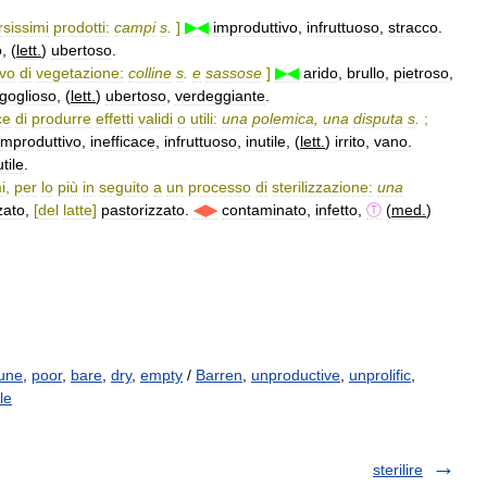
rsissimi
prodotti:
campi
s
.
]
▶◀
improduttivo
,
infruttuoso
,
stracco
.
o
, (
lett
.
)
ubertoso
.
ivo
di
vegetazione:
colline
s
.
e
sassose
]
▶◀
arido
,
brullo
,
pietroso
,
igoglioso
, (
lett
.
)
ubertoso
,
verdeggiante
.
ce
di
produrre
effetti
validi
o
utili:
una
polemica
,
una
disputa
s
.
;
improduttivo
,
inefficace
,
infruttuoso
,
inutile
, (
lett
.
)
irrito
,
vano
.
utile
.
i
,
per
lo
più
in
seguito
a
un
processo
di
sterilizzazione:
una
zzato
,
[
del
latte
]
pastorizzato
.
◀▶
contaminato
,
infetto
,
Ⓣ
(
med
.
)
june
,
poor
,
bare
,
dry
,
empty
/
Barren
,
unproductive
,
unprolific
,
le
sterilire