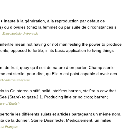
 ♦ 1 ♦ Inapte à la génération, à la reproduction par défaut de
 ou d ovules (chez la femme) ou par suite de circonstances s
 …
Encyclopédie Universelle
, infertile mean not having or not manifesting the power to produce
terile, opposed to fertile, in its basic application to living things
t de fruit, quoy qu il soit de nature à en porter. Champ sterile.
mme est sterile, pour dire, qu Elle n est point capable d avoir des
 l'Académie française
 akin to Gr. stereo s stiff, solid, stei^ros barren, stei^ra a cow that
See {Stare} to gaze.] 1. Producing little or no crop; barren;
nary of English
rtorie les différents sujets et articles partageant un même nom.
bilité de la donner. Stérile Désinfecté: Médicalement, un milieu
 en Français