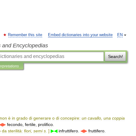
Remember this site
Embed dictionaries into your website
EN
s and Encyclopedias
Search!
erpretations
non
è
in
grado
di
generare
o
di
concepire:
un
cavallo
,
una
coppia
◀▶
fecondo
,
fertile
,
prolifico
.
o
da
sterilità:
fiori
,
semi
s
.
]
▶◀
infruttifero
.
◀▶
fruttifero
.