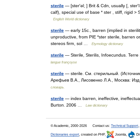
sterile
— [ster′əl; ] Brit & Cdn, usually [, ster′ī
calf), special use of base * ster , stiff, rigi
English World dictionary
sterile
— early 15c., barren (implied in sterilit
unproductive, from PIE *ster sterile, barren orig
stereos firm, sol …
Etymology dictionary
sterile
— Sterile, Sterilis, Infoecundus. Terre
langue françoyse
sterile
— sterile. См. стерильный. (Источни
Арефьев В.А., Лисовенко Л.А., Москва: Из
словарь.
sterile
— index barren, ineffective, ineffectu
Burton. 2006 …
Law dictionary
© Academic, 2000-2026
Contact us:
Technical Support
,
Dictionaries export
, created on PHP,
Joomla,
Dr