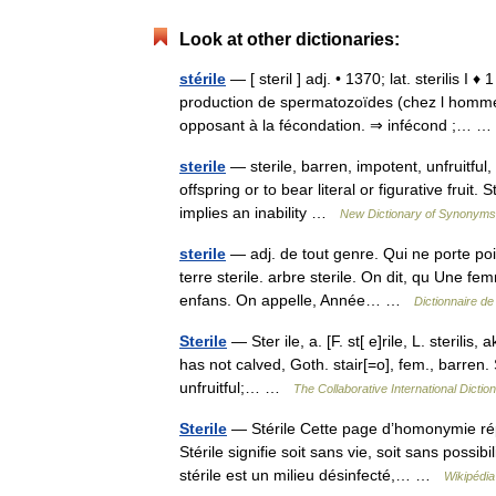
Look at other dictionaries:
stérile
— [ steril ] adj. • 1370; lat. sterilis I
production de spermatozoïdes (chez l homme)
opposant à la fécondation. ⇒ infécond ;…
sterile
— sterile, barren, impotent, unfruitful
offspring or to bear literal or figurative fruit. S
implies an inability …
New Dictionary of Synonyms
sterile
— adj. de tout genre. Qui ne porte poin
terre sterile. arbre sterile. On dit, qu Une fe
enfans. On appelle, Année… …
Dictionnaire de
Sterile
— Ster ile, a. [F. st[ e]rile, L. sterilis,
has not calved, Goth. stair[=o], fem., barren. 
unfruitful;… …
The Collaborative International Dictio
Sterile
— Stérile Cette page d’homonymie répe
Stérile signifie soit sans vie, soit sans possi
stérile est un milieu désinfecté,… …
Wikipédia