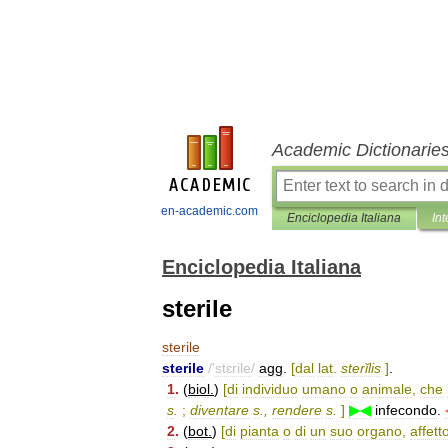
Academic Dictionarie
en-academic.com
Enciclopedia Italiana
Int
Enciclopedia Italiana
sterile
sterile
sterile
/'
stɛrile
/
agg
.
[
dal
lat
.
sterĭlis
]
.
1
.
(
biol
.
)
[
di
individuo
umano
o
animale
,
che
s
.
;
diventare
s
.,
rendere
s
.
]
▶◀
infecondo
.
2
.
(
bot
.
)
[
di
pianta
o
di
un
suo
organo
,
affett