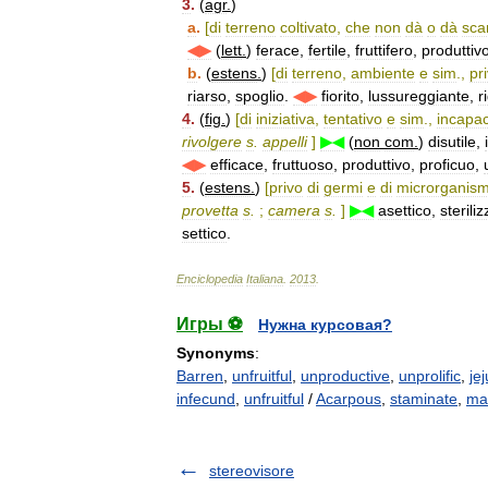
3
.
(
agr
.
)
a
.
[
di
terreno
coltivato
,
che
non
dà
o
dà
sca
◀▶
(
lett
.
)
ferace
,
fertile
,
fruttifero
,
produttiv
b
.
(
estens
.
)
[
di
terreno
,
ambiente
e
sim
.,
pr
riarso
,
spoglio
.
◀▶
fiorito
,
lussureggiante
,
r
4
.
(
fig
.
)
[
di
iniziativa
,
tentativo
e
sim
.,
incapa
rivolgere
s
.
appelli
]
▶◀
(
non
com
.
)
disutile
,
◀▶
efficace
,
fruttuoso
,
produttivo
,
proficuo
,
5
.
(
estens
.
)
[
privo
di
germi
e
di
microrganism
provetta
s
.
;
camera
s
.
]
▶◀
asettico
,
sterili
settico
.
Enciclopedia
Italiana
.
2013
.
Игры ⚽
Нужна курсовая?
Synonyms
:
Barren
,
unfruitful
,
unproductive
,
unprolific
,
je
infecund
,
unfruitful
/
Acarpous
,
staminate
,
ma
stereovisore