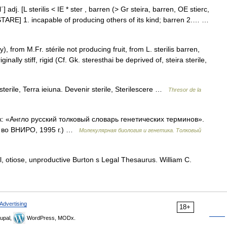
l΄] adj. [L sterilis < IE * ster , barren (> Gr steira, barren, OE stierc,
d > STARE] 1. incapable of producing others of its kind; barren 2.… …
y), from M.Fr. stérile not producing fruit, from L. sterilis barren,
inally stiff, rigid (Cf. Gk. steresthai be deprived of, steira sterile,
 sterile, Terra ieiuna. Devenir sterile, Sterilescere …
Thresor de la
к: «Англо русский толковый словарь генетических терминов».
д во ВНИРО, 1995 г.) …
Молекулярная биология и генетика. Толковый
al, otiose, unproductive Burton s Legal Thesaurus. William C.
Advertising
18+
upal,
WordPress, MODx.